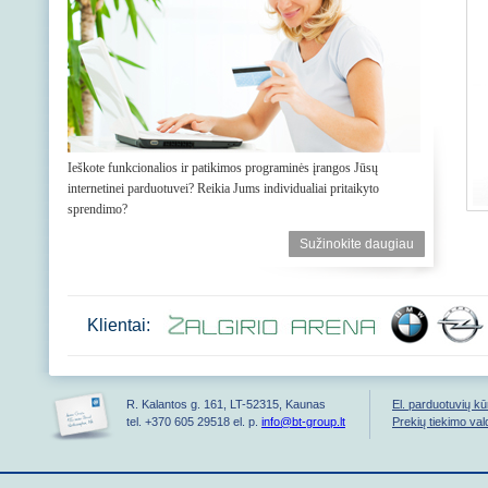
Ieškote funkcionalios ir patikimos programinės įrangos Jūsų
internetinei parduotuvei? Reikia Jums individualiai pritaikyto
sprendimo?
Sužinokite daugiau
Klientai:
R. Kalantos g. 161, LT-52315, Kaunas
El. parduotuvių k
tel. +370 605 29518 el. p.
info@bt-group.lt
Prekių tiekimo va